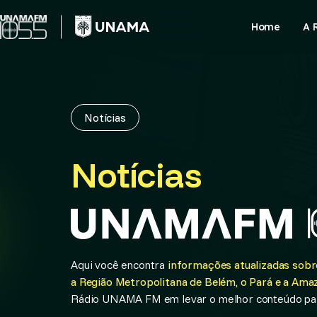
Skip
to
Home
A 
content
Notícias
Notícias
Aqui você encontra
informações atualizadas sobre
a Região Metropolitana de Belém, o Pará e a Amaz
Rádio UNAMA FM em levar o melhor conteúdo par