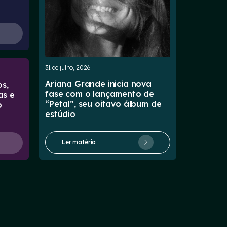
31 de julho, 2026
Ariana Grande inicia nova
s,
fase com o lançamento de
as e
“Petal”, seu oitavo álbum de
o
estúdio
Ler matéria