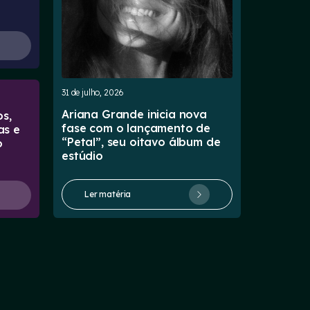
31 de julho, 2026
Ariana Grande inicia nova
s,
fase com o lançamento de
as e
“Petal”, seu oitavo álbum de
o
estúdio
Ler matéria