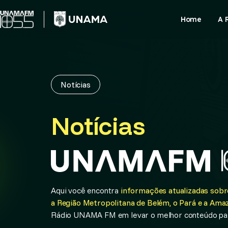
Skip
to
Home
A 
content
Notícias
Notícias
Aqui você encontra
informações atualizadas sobre
a Região Metropolitana de Belém, o Pará e a Amaz
Rádio UNAMA FM em levar o melhor conteúdo par