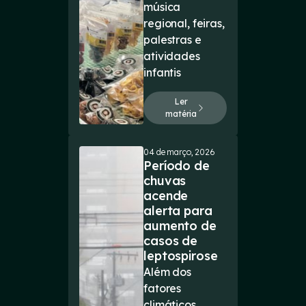
música
regional, feiras,
palestras e
atividades
infantis
Ler
matéria
04 de março, 2026
Período de
chuvas
acende
alerta para
aumento de
casos de
leptospirose
Além dos
fatores
climáticos,