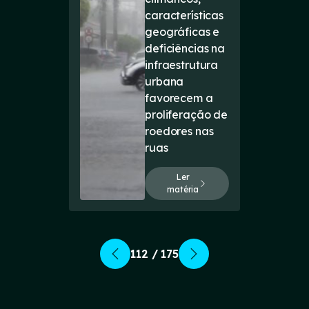
características
geográficas e
deficiências na
infraestrutura
urbana
favorecem a
proliferação de
roedores nas
ruas
Ler
matéria
112 / 175