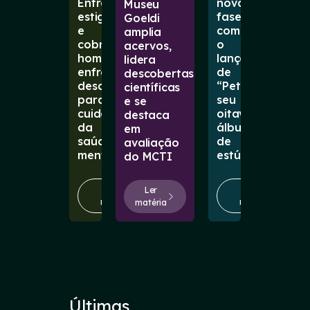
Entre
nova
Museu
estigmas
fase
Goeldi
e
com
amplia
cobranças,
o
acervos,
homens
lançamento
lidera
enfrentam
de
descobertas
desafios
“Petal”,
científicas
para
seu
e se
cuidar
oitavo
destaca
da
álbum
em
saúde
de
avaliação
mental
estúdio
do MCTI
Ler
Ler
Ler
matéria
matéria
matéria
Últimas