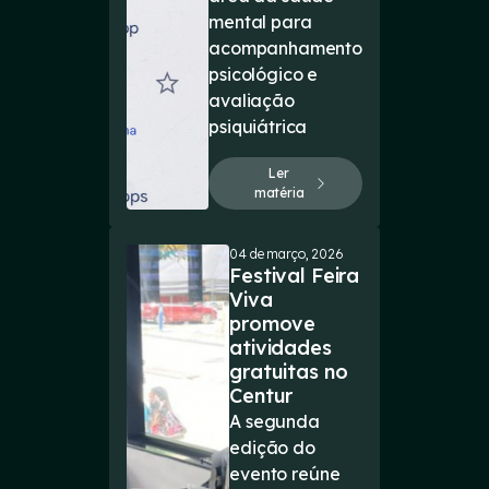
mental para
acompanhamento
psicológico e
avaliação
psiquiátrica
Ler
matéria
04 de março, 2026
Festival Feira
Viva
promove
atividades
gratuitas no
Centur
A segunda
edição do
evento reúne