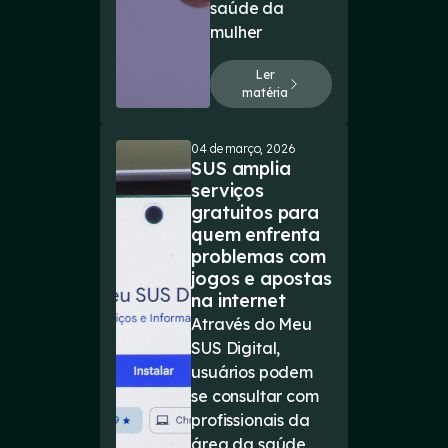
saúde da
mulher
Ler
matéria
04 de março, 2026
SUS amplia
serviços
gratuitos para
quem enfrenta
problemas com
jogos e apostas
na internet
Através do Meu
SUS Digital,
usuários podem
se consultar com
profissionais da
área da saúde