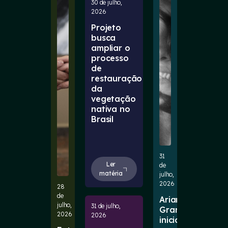
30 de julho,
2026
Projeto
busca
ampliar o
processo
de
restauração
da
vegetação
nativa no
Brasil
31
Ler
de
matéria
julho,
2026
28
de
Ariana
julho,
31 de julho,
Grande
2026
2026
inicia