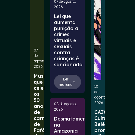
07 de agosto,
2026
Lei que
aumenta
punição a
crimes
virtuais e
sexuais
07
contra
de
crianças é
agosto,
sancionada
2026
Musical
Ler
que
matéria
10
celebra
de
os
agosto,
50
2026
08 de agosto,
anos
2026
de
CAIXA
carreira
Cultural
Desmatamento
de
Belém
na
Fafá
promove
Amazônia