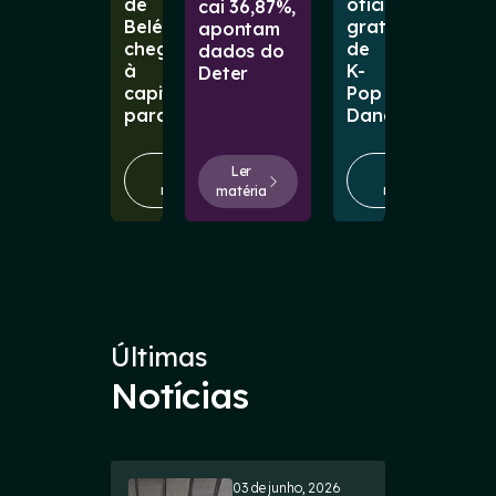
de
oficina
cai 36,87%,
Belém
gratuita
apontam
chega
de
dados do
à
K-
Deter
capital
Pop
paraense
Dance
Ler
Ler
Ler
matéria
matéria
matéria
Últimas
Notícias
03 de junho, 2026