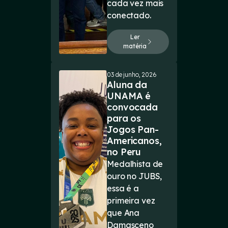
cada vez mais
conectado.
Ler
matéria
03 de junho, 2026
Aluna da
UNAMA é
convocada
para os
Jogos Pan-
Americanos,
no Peru
Medalhista de
ouro no JUBS,
essa é a
primeira vez
que Ana
Damasceno