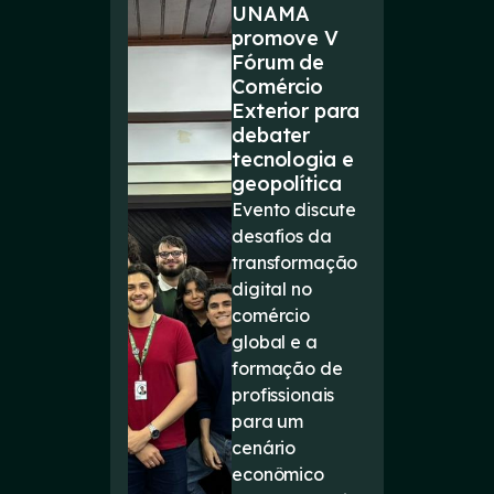
UNAMA
promove V
Fórum de
Comércio
Exterior para
debater
tecnologia e
geopolítica
Evento discute
desafios da
transformação
digital no
comércio
global e a
formação de
profissionais
para um
cenário
econômico