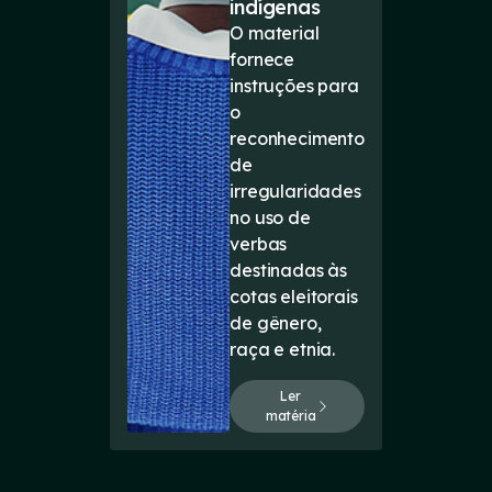
indígenas
O material
fornece
instruções para
o
reconhecimento
de
irregularidades
no uso de
verbas
destinadas às
cotas eleitorais
de gênero,
raça e etnia.
Ler
matéria