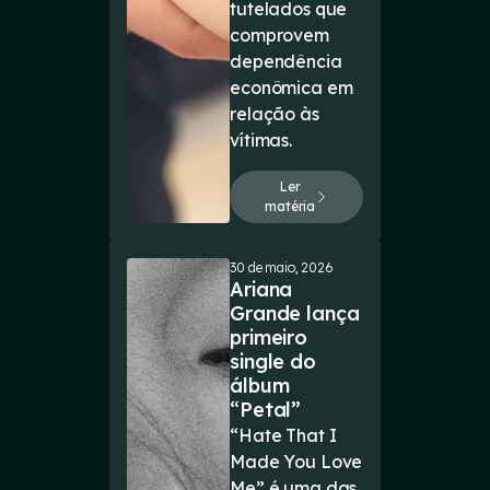
tutelados que
comprovem
dependência
econômica em
relação às
vítimas.
Ler
matéria
30 de maio, 2026
Ariana
Grande lança
primeiro
single do
álbum
“Petal”
“Hate That I
Made You Love
Me” é uma das