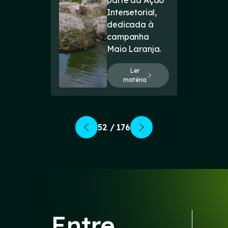
parte da Ação
Intersetorial,
dedicada à
campanha
Maio Laranja.
Ler
matéria
52 / 176
Entre