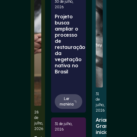
30 de julho,
2026
Projeto
busca
ampliar o
processo
de
restauração
da
vegetação
nativa no
Brasil
31
Ler
de
matéria
julho,
2026
28
de
Ariana
julho,
31 de julho,
Grande
2026
2026
inicia