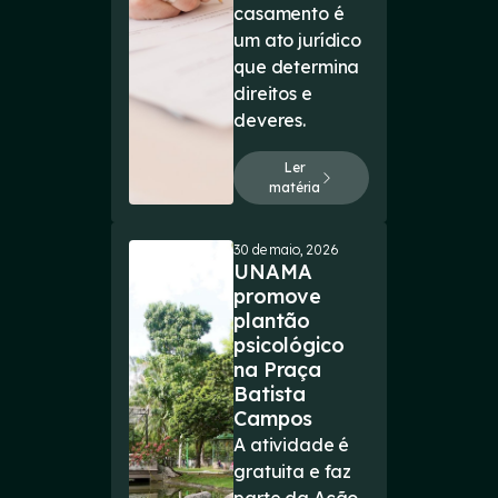
casamento é
um ato jurídico
que determina
direitos e
deveres.
Ler
matéria
30 de maio, 2026
UNAMA
promove
plantão
psicológico
na Praça
Batista
Campos
A atividade é
gratuita e faz