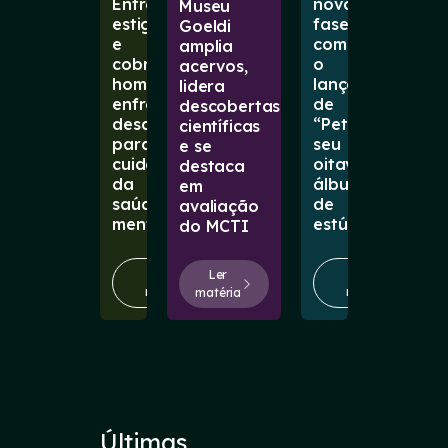
Entre
nova
Museu
estigmas
fase
Goeldi
e
com
amplia
cobranças,
o
acervos,
homens
lançamento
lidera
enfrentam
de
descobertas
desafios
“Petal”,
científicas
para
seu
e se
cuidar
oitavo
destaca
da
álbum
em
saúde
de
avaliação
mental
estúdio
do MCTI
Ler
Ler
Ler
matéria
matéria
matéria
Últimas