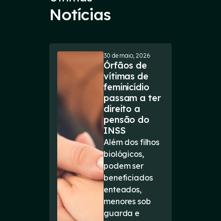
Notícias
30 de maio, 2026
Órfãos de
vítimas de
feminicídio
passam a ter
direito a
pensão do
INSS
Além dos filhos
biológicos,
podem ser
beneficiados
enteados,
menores sob
guarda e