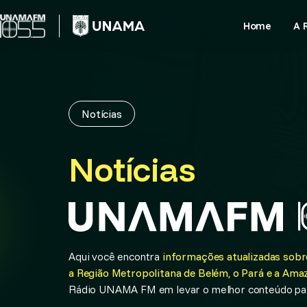
Skip
to
Home
A 
content
Notícias
Notícias
Aqui você encontra
informações atualizadas sobre
a Região Metropolitana de Belém, o Pará e a Amaz
Rádio UNAMA FM em levar o melhor conteúdo par