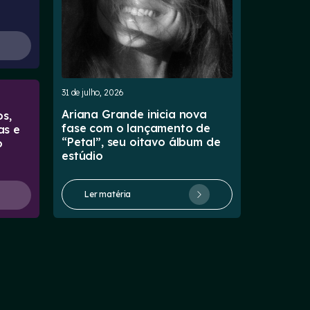
31 de julho, 2026
Ariana Grande inicia nova
s,
fase com o lançamento de
as e
“Petal”, seu oitavo álbum de
o
estúdio
Ler matéria