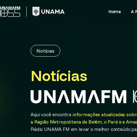
Skip
to
Home
A 
content
Notícias
Notícias
Aqui você encontra
informações atualizadas sobre
a Região Metropolitana de Belém, o Pará e a Amaz
Rádio UNAMA FM em levar o melhor conteúdo par