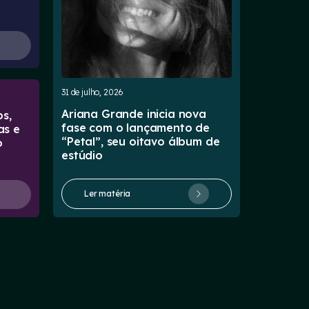
31 de julho, 2026
Ariana Grande inicia nova
s,
fase com o lançamento de
as e
“Petal”, seu oitavo álbum de
o
estúdio
Ler matéria