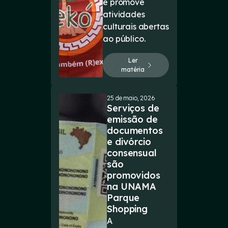
e promove
atividades
culturais abertas
ao público.
Ler
matéria
25 de maio, 2026
Serviços de
emissão de
documentos
e divórcio
consensual
são
promovidos
na UNAMA
Parque
Shopping
A