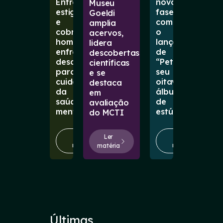
Entre
nova
Museu
estigmas
fase
Goeldi
e
com
amplia
cobranças,
o
acervos,
homens
lançamento
lidera
enfrentam
de
descobertas
desafios
“Petal”,
científicas
para
seu
e se
cuidar
oitavo
destaca
da
álbum
em
saúde
de
avaliação
mental
estúdio
do MCTI
Ler
Ler
Ler
matéria
matéria
matéria
Últimas