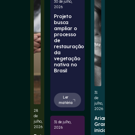
30 de julho,
2026
Projeto
busca
ampliar o
processo
de
restauração
da
vegetação
nativa no
Brasil
31
Ler
de
matéria
julho,
2026
28
de
Ariana
julho,
31 de julho,
Grande
2026
2026
inicia