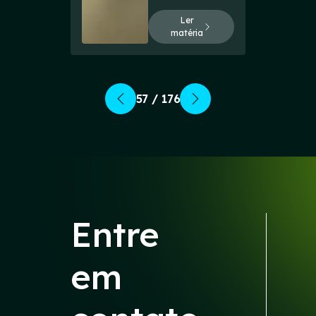
Ler
matéria
57 / 176
Entre
em