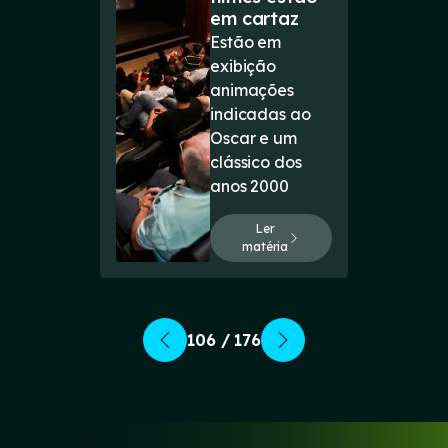
em cartaz
Estão em
exibição
animações
indicadas ao
Oscar e um
clássico dos
anos 2000
Ler
matéria
106 / 176