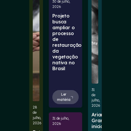
30 de julho,
2026
Projeto
busca
ampliar o
processo
de
restauração
da
vegetação
nativa no
Brasil
31
Ler
de
matéria
julho,
2026
28
de
Ariana
julho,
31 de julho,
Grande
2026
2026
inicia