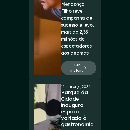
Mendonça
Filho teve
campanha de
sucesso e levou
mais de 2,35
milhões de
espectadores
aos cinemas
Ler
matéria
16 de março, 2026
Parque da
Cidade
inaugura
espaço
voltado à
gastronomia