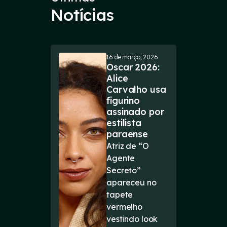
Notícias
16 de março, 2026
Oscar 2026:
Alice
Carvalho usa
figurino
assinado por
estilista
paraense
Atriz de “O
Agente
Secreto”
apareceu no
tapete
vermelho
vestindo look