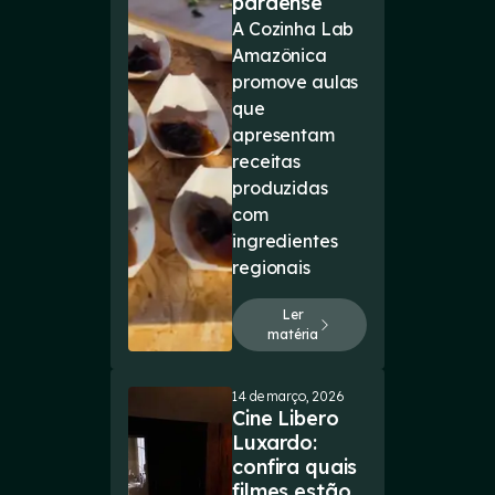
paraense
A Cozinha Lab
Amazônica
promove aulas
que
apresentam
receitas
produzidas
com
ingredientes
regionais
Ler
matéria
14 de março, 2026
Cine Libero
Luxardo:
confira quais
filmes estão