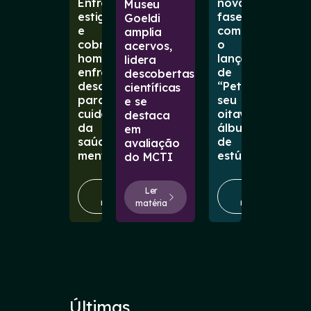
Entre
nova
Museu
estigmas
fase
Goeldi
e
com
amplia
cobranças,
o
acervos,
homens
lançamento
lidera
enfrentam
de
descobertas
desafios
“Petal”,
científicas
para
seu
e se
cuidar
oitavo
destaca
da
álbum
em
saúde
de
avaliação
mental
estúdio
do MCTI
Ler
Ler
Ler
matéria
matéria
matéria
Últimas