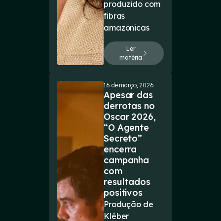
produzido com
fibras
amazônicas
Ler
matéria
16 de março, 2026
Apesar das
derrotas no
Oscar 2026,
“O Agente
Secreto”
encerra
campanha
com
resultados
positivos
Produção de
Kléber