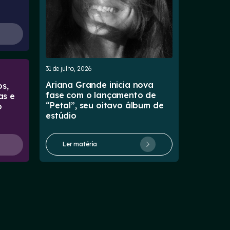
31 de julho, 2026
Ariana Grande inicia nova
s,
fase com o lançamento de
as e
“Petal”, seu oitavo álbum de
o
estúdio
Ler matéria