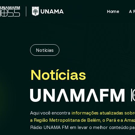
Skip
to
Home
A 
content
Notícias
Notícias
Aqui você encontra
informações atualizadas sobre
a Região Metropolitana de Belém, o Pará e a Amaz
Rádio UNAMA FM em levar o melhor conteúdo par