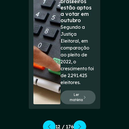
brasileiros
estão aptos
a votar em
outubro
Segundo a
Justiça
Eleitoral, em
comparação
ao pleito de
2022, o
crescimento foi
de 2.291.425
eleitores.
Ler
matéria
12 / 176