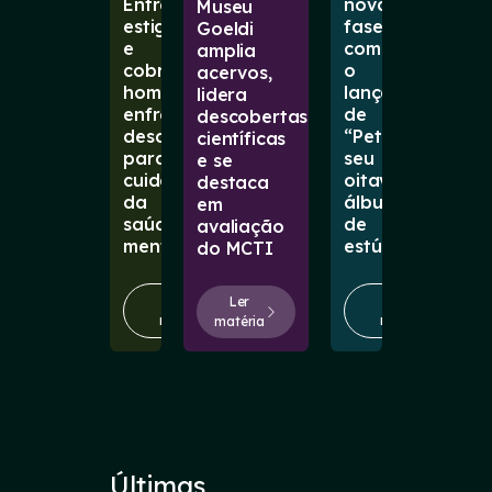
Entre
nova
Museu
estigmas
fase
Goeldi
e
com
amplia
cobranças,
o
acervos,
homens
lançamento
lidera
enfrentam
de
descobertas
desafios
“Petal”,
científicas
para
seu
e se
cuidar
oitavo
destaca
da
álbum
em
saúde
de
avaliação
mental
estúdio
do MCTI
Ler
Ler
Ler
matéria
matéria
matéria
Últimas