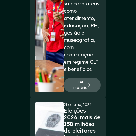
são para áreas
como
atendimento,
educação, RH,
gestão e
museografia,
com
contratação
em regime CLT
e benefícios.
Ler
matéria
21 de julho, 2026
Eleições
2026: mais de
158 milhões
de eleitores