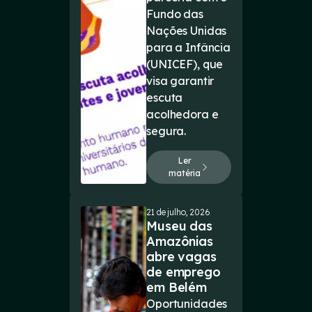
Fundo das
Nações Unidas
para a Infância
(UNICEF), que
visa garantir
escuta
acolhedora e
segura.
Ler
matéria
21 de julho, 2026
Museu das
Amazônias
abre vagas
de emprego
em Belém
Oportunidades