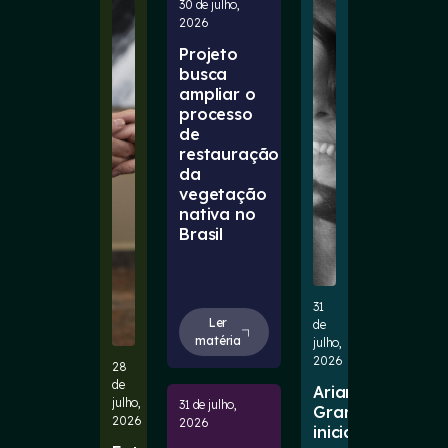
30 de julho,
2026
Projeto
busca
ampliar o
processo
de
restauração
da
vegetação
nativa no
Brasil
31
Ler
de
matéria
julho,
2026
28
de
Ariana
julho,
31 de julho,
Grande
2026
2026
inicia