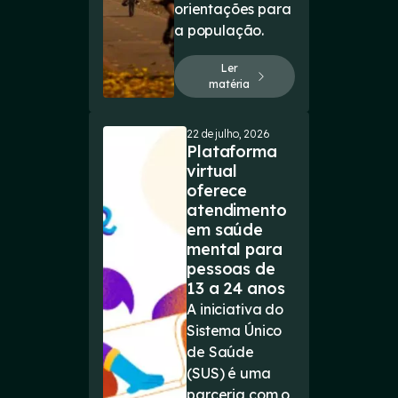
orientações para
a população.
Ler
matéria
22 de julho, 2026
Plataforma
virtual
oferece
atendimento
em saúde
mental para
pessoas de
13 a 24 anos
A iniciativa do
Sistema Único
de Saúde
(SUS) é uma
parceria com o