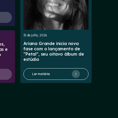
31 de julho, 2026
Ariana Grande inicia nova
s,
fase com o lançamento de
as e
“Petal”, seu oitavo álbum de
o
estúdio
Ler matéria