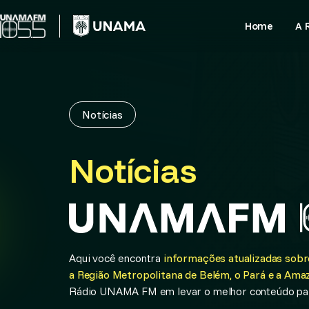
Skip
to
Home
A 
content
Notícias
Notícias
Aqui você encontra
informações atualizadas sobre
a Região Metropolitana de Belém, o Pará e a Amaz
Rádio UNAMA FM em levar o melhor conteúdo par