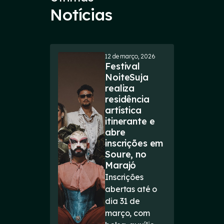
Notícias
12 de março, 2026
Festival
NoiteSuja
realiza
residência
artística
itinerante e
abre
inscrições em
Soure, no
Marajó
Inscrições
abertas até o
dia 31 de
março, com