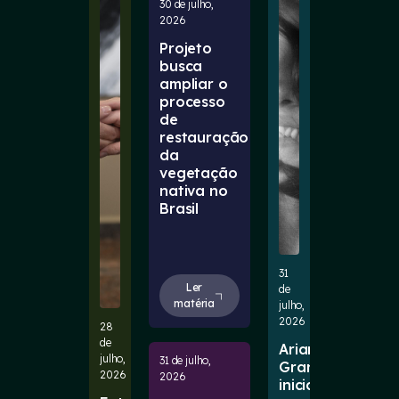
30 de julho,
2026
Projeto
busca
ampliar o
processo
de
restauração
da
vegetação
nativa no
Brasil
31
Ler
de
matéria
julho,
2026
28
de
Ariana
julho,
31 de julho,
Grande
2026
2026
inicia