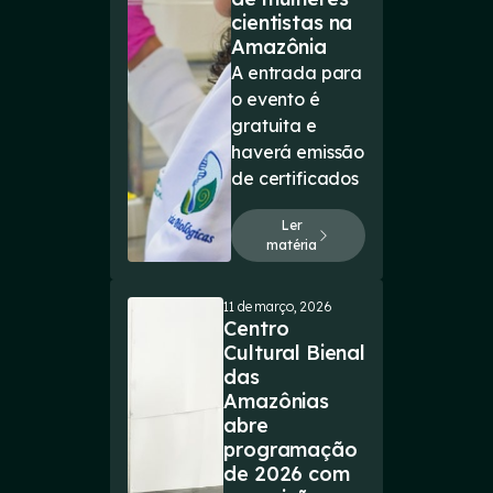
cientistas na
Amazônia
A entrada para
o evento é
gratuita e
haverá emissão
de certificados
Ler
matéria
11 de março, 2026
Centro
Cultural Bienal
das
Amazônias
abre
programação
de 2026 com