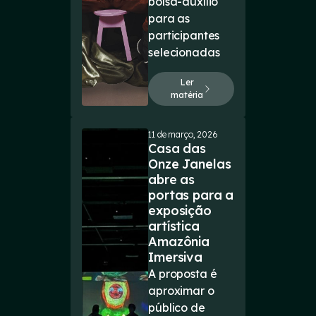
bolsa-auxílio
para as
participantes
selecionadas
Ler
matéria
11 de março, 2026
Casa das
Onze Janelas
abre as
portas para a
exposição
artística
Amazônia
Imersiva
A proposta é
aproximar o
público de