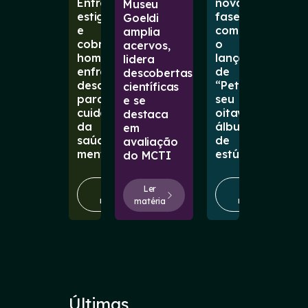
Entre
nova
Museu
estigmas
fase
Goeldi
e
com
amplia
cobranças,
o
acervos,
homens
lançamento
lidera
enfrentam
de
descobertas
desafios
“Petal”,
científicas
para
seu
e se
cuidar
oitavo
destaca
da
álbum
em
saúde
de
avaliação
mental
estúdio
do MCTI
Ler
Ler
Ler
matéria
matéria
matéria
Últimas