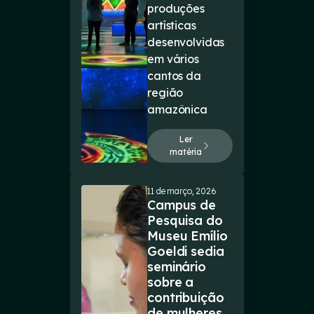
produções
artísticas
desenvolvidas
em vários
cantos da
região
amazônica
Ler
matéria
11 de março, 2026
Campus de
Pesquisa do
Museu Emílio
Goeldi sedia
seminário
sobre a
contribuição
de mulheres