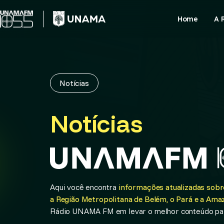
Skip
to
Home
A 
content
Notícias
Notícias
Aqui você encontra
informações atualizadas sobre
a Região Metropolitana de Belém, o Pará e a Amaz
Rádio UNAMA FM em levar o melhor conteúdo par