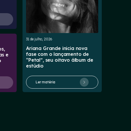
31 de julho, 2026
Ariana Grande inicia nova
s,
fase com o lançamento de
as e
“Petal”, seu oitavo álbum de
o
estúdio
Ler matéria