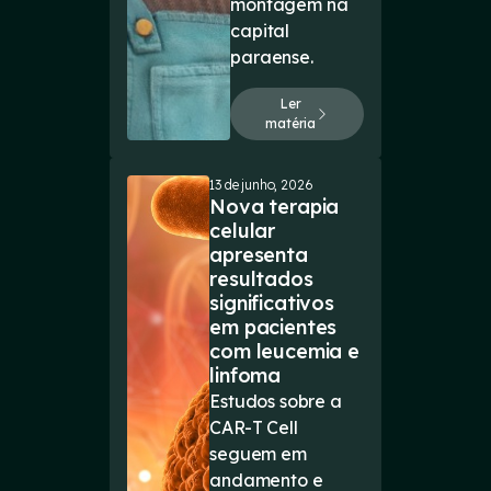
montagem na
capital
paraense.
Ler
matéria
13 de junho, 2026
Nova terapia
celular
apresenta
resultados
significativos
em pacientes
com leucemia e
linfoma
Estudos sobre a
CAR-T Cell
seguem em
andamento e