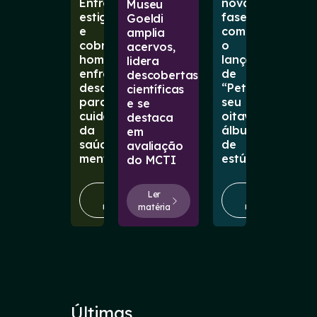
Entre
nova
Museu
estigmas
fase
Goeldi
e
com
amplia
cobranças,
o
acervos,
homens
lançamento
lidera
enfrentam
de
descobertas
desafios
“Petal”,
científicas
para
seu
e se
cuidar
oitavo
destaca
da
álbum
em
saúde
de
avaliação
mental
estúdio
do MCTI
Ler
Ler
Ler
matéria
matéria
matéria
Últimas