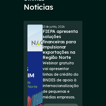
Notícias
13 de junho, 2026
FIEPA apresenta
soluções
financeiras para
impulsionar
exportações na
Região Norte
Webinar gratuito
vai apresentar
linhas de crédito do
BNDES de apoio à
internacionalização
de pequenas e
médias empresas.