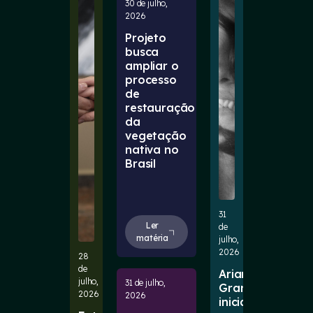
30 de julho,
2026
Projeto
busca
ampliar o
processo
de
restauração
da
vegetação
nativa no
Brasil
31
Ler
de
matéria
julho,
2026
28
de
Ariana
julho,
31 de julho,
Grande
2026
2026
inicia