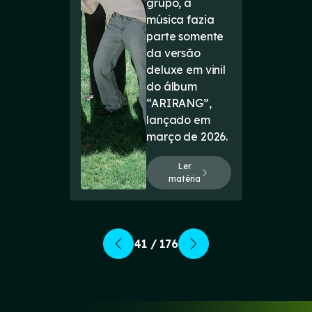
grupo, a
música fazia
parte somente
da versão
deluxe em vinil
do álbum
“ARIRANG”,
lançado em
março de 2026.
Ler
matéria
41 / 176