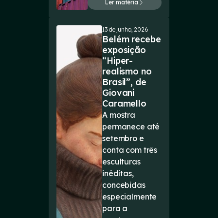
Ler matéria
13 de junho, 2026
Belém recebe
exposição
“Hiper-
realismo no
Brasil”, de
Giovani
Caramello
A mostra
permanece até
setembro e
conta com três
esculturas
inéditas,
concebidas
especialmente
para a