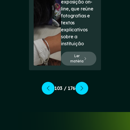
exposição on-
line, que reúne
fotografias e
textos
explicativos
sobre a
instituição
Ler
matéria
103 / 176