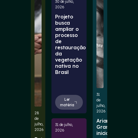
30 de julho,
2026
Projeto
busca
ampliar o
processo
de
restauração
da
vegetação
nativa no
Brasil
31
Ler
de
matéria
julho,
2026
28
de
Ariana
julho,
31 de julho,
Grande
2026
2026
inicia