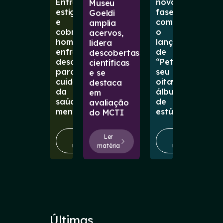
Entre
nova
Museu
estigmas
fase
Goeldi
e
com
amplia
cobranças,
o
acervos,
homens
lançamento
lidera
enfrentam
de
descobertas
desafios
“Petal”,
científicas
para
seu
e se
cuidar
oitavo
destaca
da
álbum
em
saúde
de
avaliação
mental
estúdio
do MCTI
Ler
Ler
Ler
matéria
matéria
matéria
Últimas