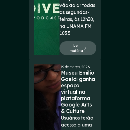
vão ao ar todas
as segundas-
feiras, às 12h30,
na UNAMA FM
105.5
Ler
matéria
19 de março, 2026
Museu Emílio
Goeldi ganha
espaço
virtual na
plataforma
Google Arts
& Culture
Usuários terão
acesso a uma