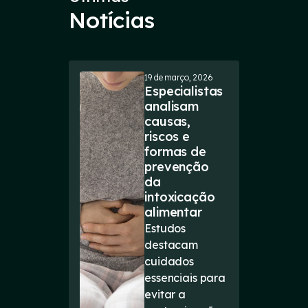
Notícias
19 de março, 2026
Especialistas
analisam
causas,
riscos e
formas de
prevenção
da
intoxicação
alimentar
Estudos
destacam
cuidados
essenciais para
evitar a