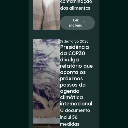
contaminação
dos alimentos
Ler
matéria
19 de março, 2026
Presidência
da COP30
divulga
relatório que
aponta os
próximos
passos da
agenda
climática
internacional
O documento
inclui 56
medidas