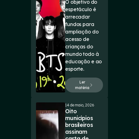
O objetivo do
espetáculo é
arrecadar
fundos para
ampliação do
acesso de
crianças do
mundo todo à
educação e ao
esporte.
Ler
matéria
14 de maio, 2026
Oito
municípios
brasileiros
assinam
carta de