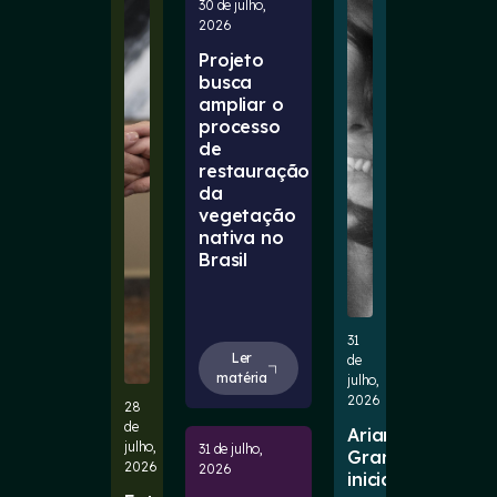
30 de julho,
2026
Projeto
busca
ampliar o
processo
de
restauração
da
vegetação
nativa no
Brasil
31
Ler
de
matéria
julho,
2026
28
de
Ariana
julho,
31 de julho,
Grande
2026
2026
inicia