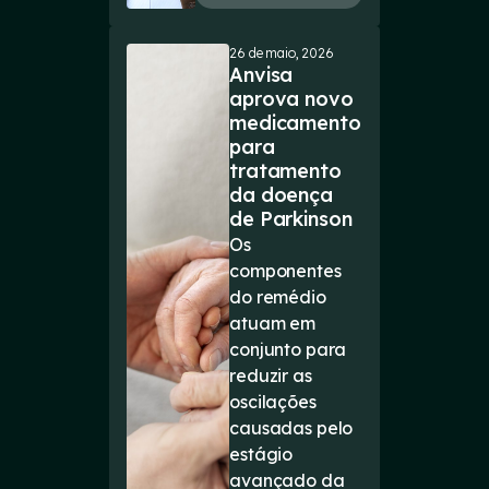
26 de maio, 2026
Anvisa
aprova novo
medicamento
para
tratamento
da doença
de Parkinson
Os
componentes
do remédio
atuam em
conjunto para
reduzir as
oscilações
causadas pelo
estágio
avançado da