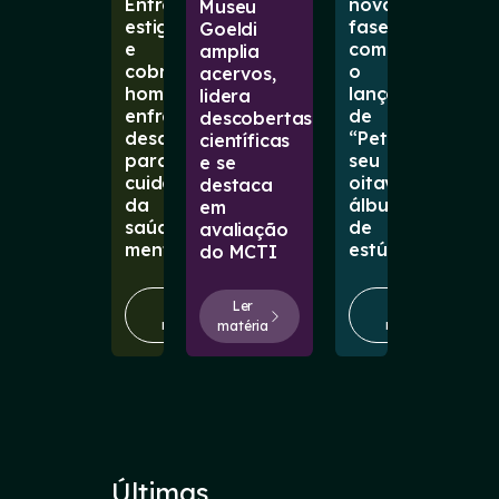
Entre
nova
Museu
estigmas
fase
Goeldi
e
com
amplia
cobranças,
o
acervos,
homens
lançamento
lidera
enfrentam
de
descobertas
desafios
“Petal”,
científicas
para
seu
e se
cuidar
oitavo
destaca
da
álbum
em
saúde
de
avaliação
mental
estúdio
do MCTI
Ler
Ler
Ler
matéria
matéria
matéria
Últimas