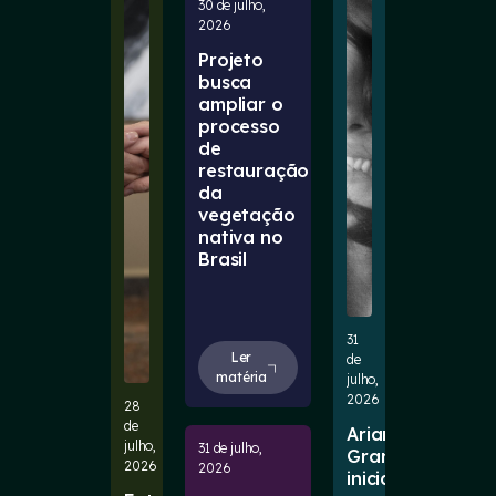
30 de julho,
2026
Projeto
busca
ampliar o
processo
de
restauração
da
vegetação
nativa no
Brasil
31
Ler
de
matéria
julho,
2026
28
de
Ariana
julho,
31 de julho,
Grande
2026
2026
inicia