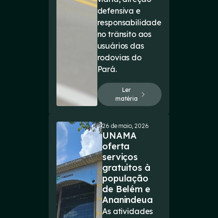
defensiva e
responsabilidade
no trânsito aos
usuários das
rodovias do
Pará.
Ler
matéria
26 de maio, 2026
UNAMA
oferta
serviços
gratuitos à
população
de Belém e
Ananindeua
As atividades