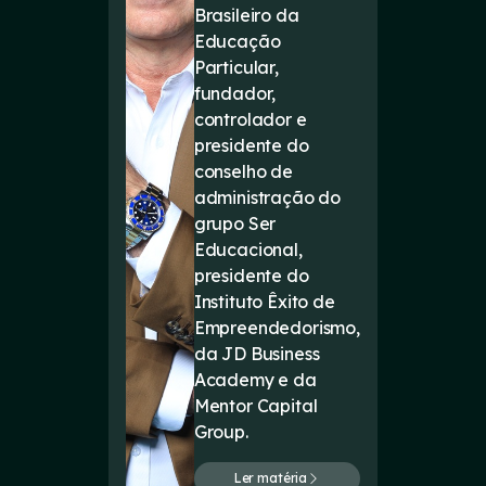
Brasileiro da
Educação
Particular,
fundador,
controlador e
presidente do
conselho de
administração do
grupo Ser
Educacional,
presidente do
Instituto Êxito de
Empreendedorismo,
da JD Business
Academy e da
Mentor Capital
Group.
Ler matéria