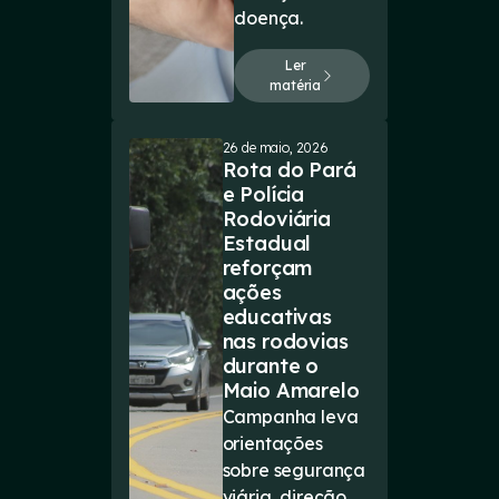
doença.
Ler
matéria
26 de maio, 2026
Rota do Pará
e Polícia
Rodoviária
Estadual
reforçam
ações
educativas
nas rodovias
durante o
Maio Amarelo
Campanha leva
orientações
sobre segurança
viária, direção