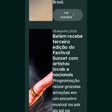
Brasil.
Ler
matéria
03 de junho, 2026
Belém recebe
terceira
edição do
Festival
Sunset com
artistas
locais e
nacionais
Programação
reúne grandes
atrações em
um encontro
musical ao pôr
do sol na