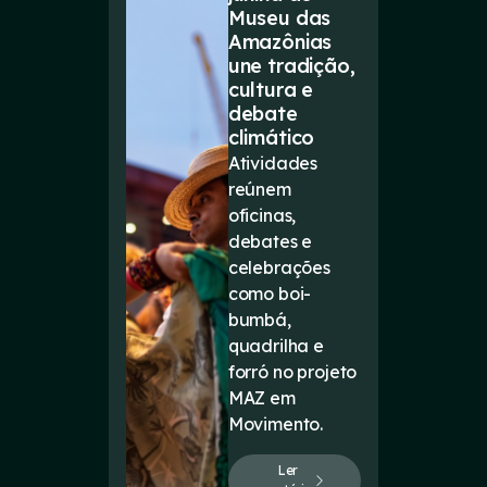
Museu das
Amazônias
une tradição,
cultura e
debate
climático
Atividades
reúnem
oficinas,
debates e
celebrações
como boi-
bumbá,
quadrilha e
forró no projeto
MAZ em
Movimento.
Ler