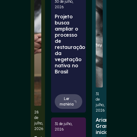
30 de julho,
2026
Projeto
busca
ampliar o
processo
de
restauração
da
vegetação
nativa no
Brasil
31
Ler
de
matéria
julho,
2026
28
de
Ariana
julho,
31 de julho,
Grande
2026
2026
inicia