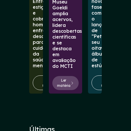
Entre
nova
Museu
estigmas
fase
Goeldi
e
com
amplia
cobranças,
o
acervos,
homens
lançamento
lidera
enfrentam
de
descobertas
desafios
“Petal”,
científicas
para
seu
e se
cuidar
oitavo
destaca
da
álbum
em
saúde
de
avaliação
mental
estúdio
do MCTI
Ler
Ler
Ler
matéria
matéria
matéria
Últimas