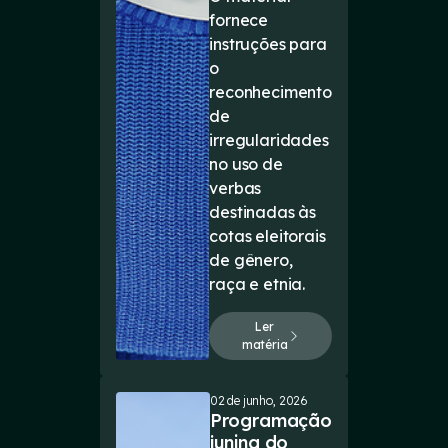
fornece
instruções para
o
reconhecimento
de
irregularidades
no uso de
verbas
destinadas às
cotas eleitorais
de gênero,
raça e etnia.
Ler
matéria
02 de junho, 2026
Programação
junina do