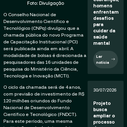
Foto: Divulgação
homens
enfrentam
O Conselho Nacional de
desafios
Desenvolvimento Científico e
para
Tecnológico (CNPq) divulgou que a
cuidar da
chamada pública do novo Programa
saúde
de Capacitação Institucional (PCI)
mental
será publicada ainda em abril. A
modalidade de bolsas é direcionada a
Ler
pesquisadores das 16 unidades de
notícia
pesquisa do Ministério da Ciência,
Tecnologia e Inovação (MCTI).
O ciclo da chamada será de 4 anos,
30/07/2026
com previsão de investimento de R$
120 milhões oriundos do Fundo
Projeto
Nacional de Desenvolvimento
busca
Científico e Tecnológico (FNDCT).
ampliar o
Para este período, uma mesma
processo