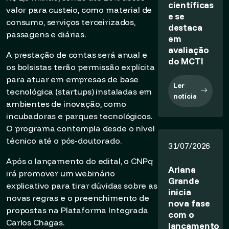
científicas
valor para custeio, como material de
e se
consumo, serviços terceirizados,
destaca
passagens e diárias.
em
avaliação
A prestação de contas será anual e
do MCTI
os bolsistas terão permissão explícita
para atuar em empresas de base
Ler
tecnológica (startups) instaladas em
notícia
ambientes de inovação, como
incubadoras e parques tecnológicos.
O programa contempla desde o nível
técnico até o pós-doutorado.
31/07/2026
Após o lançamento do edital, o CNPq
Ariana
irá promover um webinário
Grande
explicativo para tirar dúvidas sobre as
inicia
novas regras e o preenchimento de
nova fase
propostas na Plataforma Integrada
com o
Carlos Chagas.
lançamento