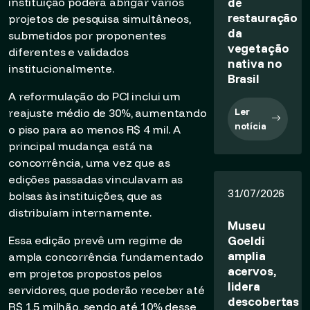
de
instituição poderá abrigar vários
restauração
projetos de pesquisa simultâneos,
da
submetidos por proponentes
vegetação
diferentes e validados
nativa no
institucionalmente.
Brasil
A reformulação do PCI inclui um
Ler
reajuste médio de 30%, aumentando
notícia
o piso para ao menos R$ 4 mil. A
principal mudança está na
concorrência, uma vez que as
edições passadas vinculavam as
31/07/2026
bolsas às instituições, que as
distribuíam internamente.
Museu
Goeldi
Essa edição prevê um regime de
amplia
ampla concorrência fundamentado
acervos,
em projetos propostos pelos
lidera
servidores, que poderão receber até
descobertas
R$ 1,5 milhão, sendo até 10% desse