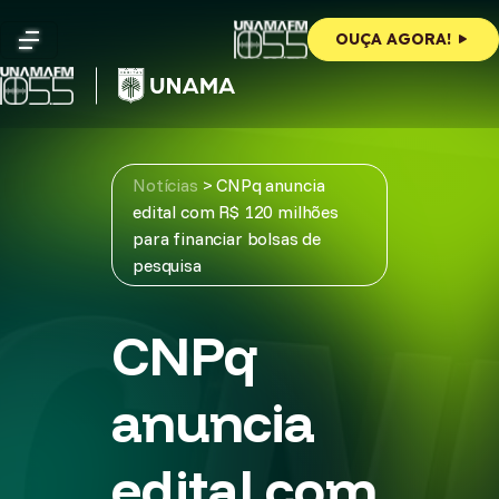
Skip
to
OUÇA AGORA!
content
Notícias
>
CNPq anuncia
edital com R$ 120 milhões
para financiar bolsas de
pesquisa
CNPq
anuncia
edital com