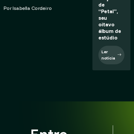
de
Por Isabella Cordeiro
“Petal”,
seu
oitavo
álbum de
estúdio
Ler
notícia