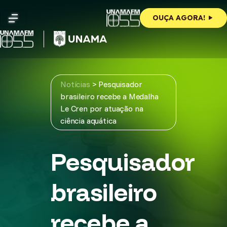
Skip
to
OUÇA AGORA!
content
Notícias
>
Pesquisador
brasileiro recebe a Medalha
Le Cren por atuação na
ciência aquática
Pesquisador
brasileiro
recebe a