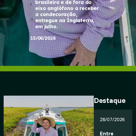
brasileiro e de fora do
eixo anglófono a receber
a condecoração,
entregue na Inglaterra,
em julho.
15/06/2026
Destaque
28/07/2026
Entre