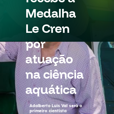
Medalha
Le Cren
por
atuação
na ciência
aquática
Adalberto Luis Val será o
primeiro cientista