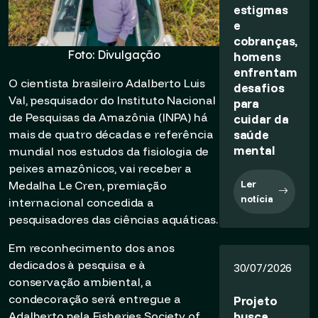
estigmas
e
cobranças,
Foto: Divulgação
homens
enfrentam
O cientista brasileiro Adalberto Luis
desafios
Val, pesquisador do Instituto Nacional
para
de Pesquisas da Amazônia (INPA) há
cuidar da
saúde
mais de quatro décadas e referência
mental
mundial nos estudos da fisiologia de
peixes amazônicos, vai receber a
Ler
Medalha Le Cren, premiação
notícia
internacional concedida a
pesquisadores das ciências aquáticas.
Em reconhecimento dos anos
dedicados à pesquisa e à
30/07/2026
conservação ambiental, a
condecoração será entregue a
Projeto
busca
Adalberto pela Fisheries Society of