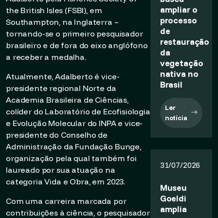
ampliar o
the British Isles (FSBI), em
processo
Southampton, na Inglaterra –
de
tornando-se o primeiro pesquisador
restauração
brasileiro e de fora do eixo anglófono
da
a receber a medalha.
vegetação
nativa no
Atualmente, Adalberto é vice-
Brasil
presidente regional Norte da
Academia Brasileira de Ciências,
Ler
colíder do Laboratório de Ecofisiologia
notícia
e Evolução Molecular do INPA e vice-
presidente do Conselho de
Administração da Fundação Bunge,
organização pela qual também foi
31/07/2026
laureado por sua atuação na
categoria Vida e Obra, em 2023.
Museu
Goeldi
Com uma carreira marcada por
amplia
contribuições à ciência, o pesquisador