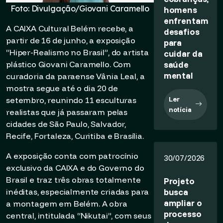
Foto: Divulgação/Giovani Caramello
homens
enfrentam
A CAIXA Cultural Belém recebe, a
desafios
partir de 16 de junho, a exposição
para
“Hiper-Realismo no Brasil”, do artista
cuidar da
saúde
plástico Giovani Caramello. Com
mental
curadoria da paraense Vânia Leal, a
mostra segue até o dia 20 de
Ler
setembro, reunindo 11 esculturas
notícia
realistas que já passaram pelas
cidades de São Paulo, Salvador,
Recife, Fortaleza, Curitiba e Brasília.
A exposição conta com patrocínio
30/07/2026
exclusivo da CAIXA e do Governo do
Brasil e traz três obras totalmente
Projeto
busca
inéditas, especialmente criadas para
ampliar o
a montagem em Belém. A obra
processo
central, intitulada “Nikutai”, com seus