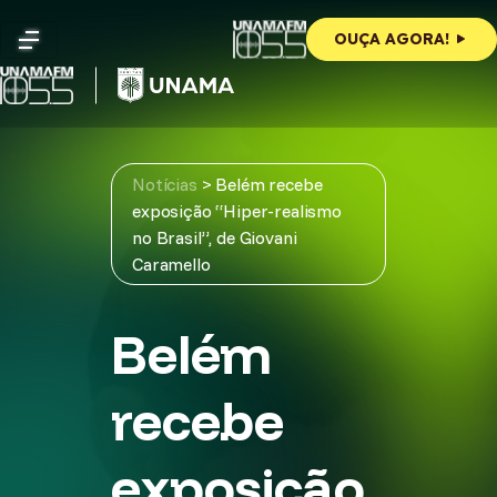
Skip
to
OUÇA AGORA!
content
Notícias
>
Belém recebe
exposição “Hiper-realismo
no Brasil”, de Giovani
Caramello
Belém
recebe
exposição