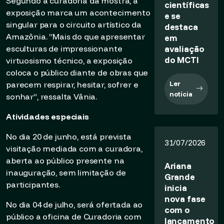
Segundo a curadoria da mostra, a
científicas
exposição marca um acontecimento
e se
singular para o circuito artístico da
destaca
Amazônia. “Mais do que apresentar
em
avaliação
esculturas de impressionante
do MCTI
virtuosismo técnico, a exposição
coloca o público diante de obras que
Ler
parecem respirar, hesitar, sofrer e
notícia
sonhar”, ressalta Vânia.
Atividades especiais
No dia 20 de junho, está prevista
31/07/2026
visitação mediada com a curadora,
aberta ao público presente na
Ariana
inauguração, sem limitação de
Grande
participantes.
inicia
nova fase
No dia 04 de julho, será ofertada ao
com o
público a oficina de Curadoria com
lançamento