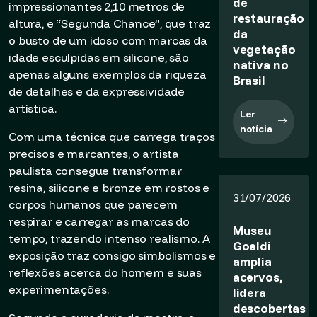
de
impressionantes 2,10 metros de
restauração
altura, e “Segunda Chance”, que traz
da
o busto de um idoso com marcas da
vegetação
idade esculpidas em silicone, são
nativa no
apenas alguns exemplos da riqueza
Brasil
de detalhes e da expressividade
artística.
Ler
notícia
Com uma técnica que carrega traços
precisos e marcantes, o artista
paulista consegue transformar
resina, silicone e bronze em rostos e
31/07/2026
corpos humanos que parecem
respirar e carregar as marcas do
Museu
tempo, trazendo intenso realismo. A
Goeldi
exposição traz consigo simbolismos e
amplia
reflexões acerca do homem e suas
acervos,
experimentações.
lidera
descobertas