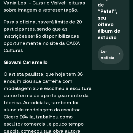
Vania Leal –
Curar o Visível: leituras
de
sobre imagem e representação
.
“Petal”,
seu
Para a oficina, haverá limite de 20
oitavo
participantes, sendo que as
álbum de
inscrições serão disponibilizadas
estúdio
oportunamente no site da CAIXA
Cultural.
Ler
notícia
Giovani Caramello
O artista paulista, que hoje tem 36
anos, iniciou sua carreira com
modelagem 3D e escolheu a escultura
como forma de aperfeiçoamento da
técnica. Autodidata, também foi
aluno de modelagem do escultor
Cícero D’Ávila, trabalhou como
escultor comercial, e pouco tempo
depois, começou sua obra autoral