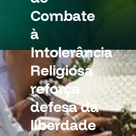
Combate
à
Intolerância
Religiosa
reforça
defesa da
liberdade