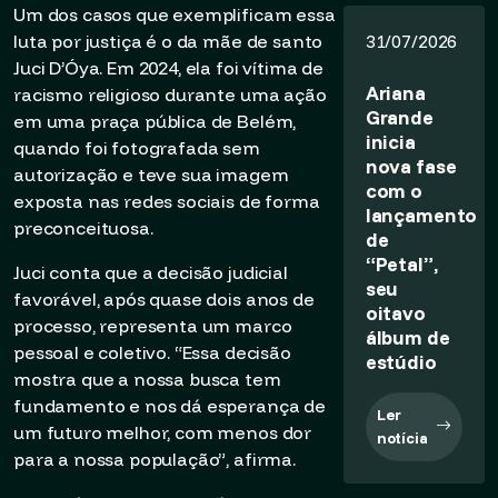
Um dos casos que exemplificam essa
luta por justiça é o da mãe de santo
31/07/2026
Juci D’Óya. Em 2024, ela foi vítima de
Ariana
racismo religioso durante uma ação
Grande
em uma praça pública de Belém,
inicia
quando foi fotografada sem
nova fase
autorização e teve sua imagem
com o
exposta nas redes sociais de forma
lançamento
preconceituosa.
de
“Petal”,
Juci conta que a decisão judicial
seu
favorável, após quase dois anos de
oitavo
processo, representa um marco
álbum de
pessoal e coletivo. “Essa decisão
estúdio
mostra que a nossa busca tem
fundamento e nos dá esperança de
Ler
um futuro melhor, com menos dor
notícia
para a nossa população”, afirma.