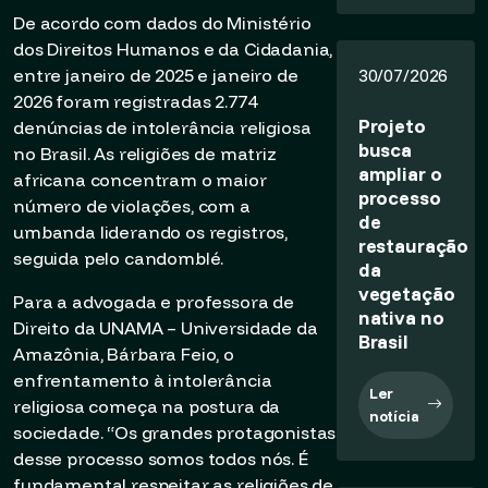
De acordo com dados do Ministério
dos Direitos Humanos e da Cidadania,
entre janeiro de 2025 e janeiro de
30/07/2026
2026 foram registradas 2.774
Projeto
denúncias de intolerância religiosa
busca
no Brasil. As religiões de matriz
ampliar o
africana concentram o maior
processo
número de violações, com a
de
umbanda liderando os registros,
restauração
seguida pelo candomblé.
da
vegetação
Para a advogada e professora de
nativa no
Direito da UNAMA – Universidade da
Brasil
Amazônia, Bárbara Feio, o
enfrentamento à intolerância
Ler
religiosa começa na postura da
notícia
sociedade. “Os grandes protagonistas
desse processo somos todos nós. É
fundamental respeitar as religiões de