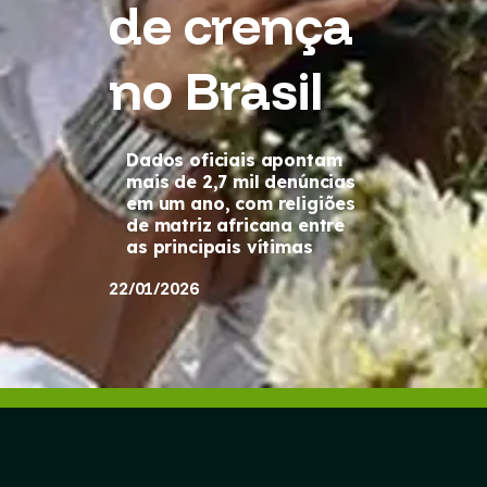
de crença
no Brasil
Dados oficiais apontam
mais de 2,7 mil denúncias
em um ano, com religiões
de matriz africana entre
as principais vítimas
22/01/2026