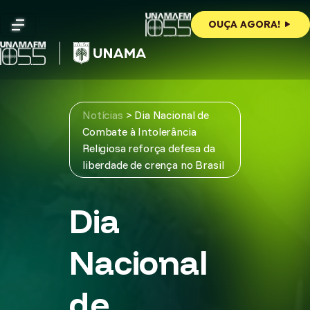
Skip
to
OUÇA AGORA!
content
Notícias
>
Dia Nacional de
Combate à Intolerância
Religiosa reforça defesa da
liberdade de crença no Brasil
Dia
Nacional
de