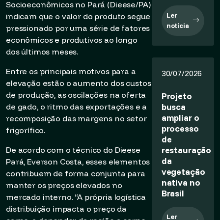
Socioeconômicos no Pará (Dieese/PA)
Ler
indicam que o valor do produto segue
notícia
pressionado por uma série de fatores
econômicos e produtivos ao longo
dos últimos meses.
Entre os principais motivos para a
30/07/2026
elevação estão o aumento dos custos
de produção, as oscilações na oferta
Projeto
busca
de gado, o ritmo das exportações e a
ampliar o
recomposição das margens no setor
processo
frigorífico.
de
restauração
De acordo com o técnico do Dieese
da
Pará, Everson Costa, esses elementos
vegetação
contribuem de forma conjunta para
nativa no
manter os preços elevados no
Brasil
mercado interno. “A própria logística
distribuição impacta o preço da
Ler