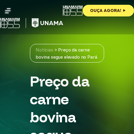
Skip
to
OUÇA AGORA!
content
Notícias
>
Preço da carne
bovina segue elevado no Pará
Preço da
carne
bovina