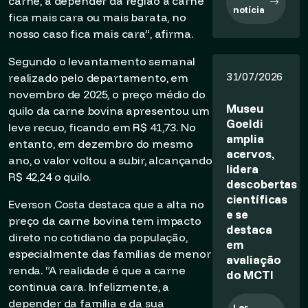
carne, a depender da região a carne
notícia
fica mais cara ou mais barata, no
nosso caso fica mais cara”, afirma.
Segundo o levantamento semanal
31/07/2026
realizado pelo departamento, em
novembro de 2025, o preço médio do
Museu
quilo da carne bovina apresentou um
Goeldi
leve recuo, ficando em R$ 41,73. No
amplia
entanto, em dezembro do mesmo
acervos,
ano, o valor voltou a subir, alcançando
lidera
R$ 42,24 o quilo.
descobertas
científicas
Everson Costa destaca que a alta no
e se
preço da carne bovina tem impacto
destaca
direto no cotidiano da população,
em
especialmente das famílias de menor
avaliação
renda. “A realidade é que a carne
do MCTI
continua cara. Infelizmente, a
depender da família e da sua
Ler