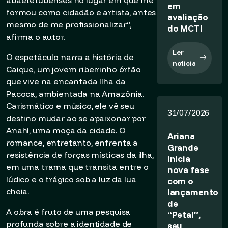
abaetetubenses no lugar em que me
em
formou como cidadão e artista, antes
avaliação
mesmo de me profissionalizar”,
do MCTI
afirma o autor.
Ler
O espetáculo narra a história de
notícia
Caique, um jovem ribeirinho órfão
que vive na encantada Ilha da
Pacoca, ambientada na Amazônia.
Carismático e músico, ele vê seu
31/07/2026
destino mudar ao se apaixonar por
Anahí, uma moça da cidade. O
Ariana
romance, entretanto, enfrenta a
Grande
resistência de forças místicas da ilha,
inicia
em uma trama que transita entre o
nova fase
lúdico e o trágico sob a luz da lua
com o
lançamento
cheia.
de
A obra é fruto de uma pesquisa
“Petal”,
profunda sobre a identidade de
seu