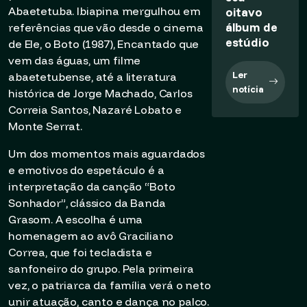
oitavo
Abaetetuba. Ibiapina mergulhou em
álbum de
referências que vão desde o cinema
estúdio
de Ele, o Boto (1987), Encantado que
vem das águas, um filme
Ler
abaetetubense, até a literatura
notícia
histórica de Jorge Machado, Carlos
Correia Santos, Nazaré Lobato e
Monte Serrat.
Um dos momentos mais aguardados
e emotivos do espetáculo é a
interpretação da canção “Boto
Sonhador”, clássico da Banda
Grasom. A escolha é uma
homenagem ao avô Graciliano
Correa, que foi tecladista e
sanfoneiro do grupo. Pela primeira
vez, o patriarca da família verá o neto
unir atuação, canto e dança no palco.