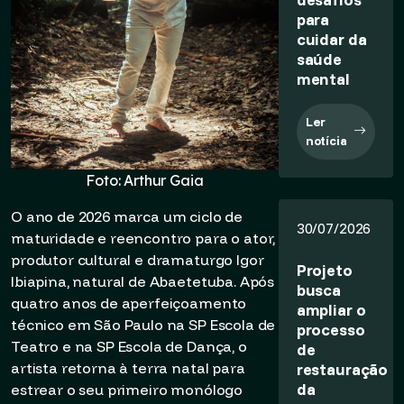
para
cuidar da
saúde
mental
Ler
notícia
Foto: Arthur Gaia
O ano de 2026 marca um ciclo de
30/07/2026
maturidade e reencontro para o ator,
produtor cultural e dramaturgo Igor
Projeto
Ibiapina, natural de Abaetetuba. Após
busca
quatro anos de aperfeiçoamento
ampliar o
técnico em São Paulo na SP Escola de
processo
Teatro e na SP Escola de Dança, o
de
restauração
artista retorna à terra natal para
da
estrear o seu primeiro monólogo