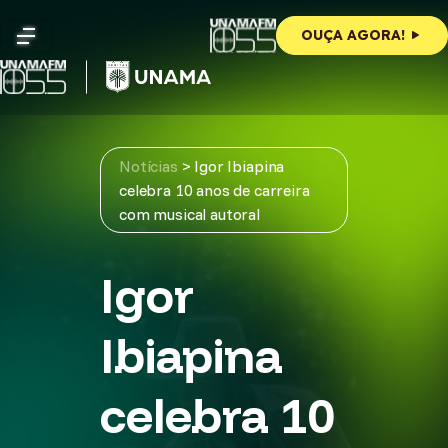
Skip
to
OUÇA AGORA!
content
Notícias
>
Igor Ibiapina
celebra 10 anos de carreira
com musical autoral
Igor
Ibiapina
celebra 10