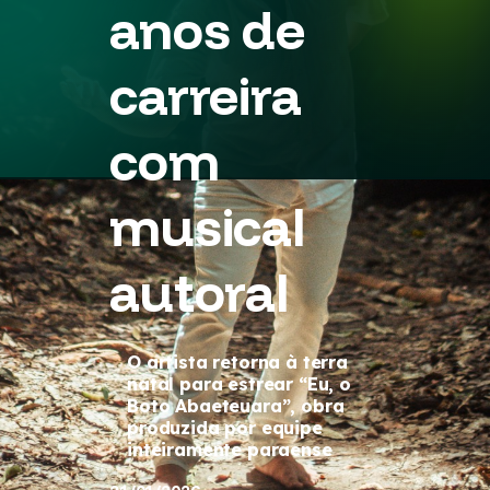
anos de
carreira
com
musical
autoral
O artista retorna à terra
natal para estrear “Eu, o
Boto Abaeteuara”, obra
produzida por equipe
inteiramente paraense