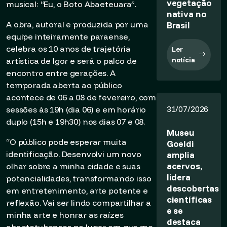
vegetação
musical: “Eu, o Boto Abaeteuara”.
nativa no
Brasil
A obra, autoral e produzida por uma
equipe inteiramente paraense,
celebra os 10 anos de trajetória
Ler
notícia
artística de Igor e será o palco de
encontro entre gerações. A
temporada aberta ao público
acontece de 06 a 08 de fevereiro, com
31/07/2026
sessões às 19h (dia 06) e em horário
duplo (15h e 19h30) nos dias 07 e 08.
Museu
“O público pode esperar muita
Goeldi
amplia
identificação. Desenvolvi um novo
acervos,
olhar sobre a minha cidade e suas
lidera
potencialidades, transformando isso
descobertas
em entretenimento, arte potente e
científicas
reflexão. Vai ser lindo compartilhar a
e se
minha arte e honrar as raízes
destaca