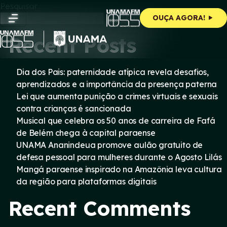
Skip
Pesquisar
to
Pesquisar
OUÇA AGORA!
content
Recent Posts
Dia dos Pais: paternidade atípica revela desafios,
aprendizados e a importância da presença paterna
Lei que aumenta punição a crimes virtuais e sexuais
contra crianças é sancionada
Musical que celebra os 50 anos de carreira de Fafá
de Belém chega à capital paraense
UNAMA Ananindeua promove aulão gratuito de
defesa pessoal para mulheres durante o Agosto Lilás
Mangá paraense inspirado na Amazônia leva cultura
da região para plataformas digitais
Recent Comments