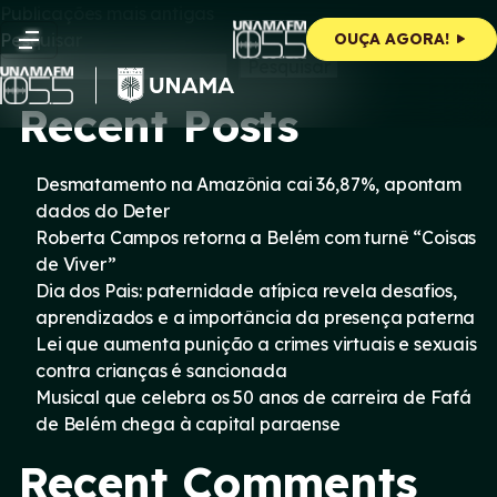
Navegação
Skip
Publicações mais antigas
to
Pesquisar
OUÇA AGORA!
content
por
Pesquisar
Recent Posts
posts
Desmatamento na Amazônia cai 36,87%, apontam
dados do Deter
Roberta Campos retorna a Belém com turnê “Coisas
de Viver”
Dia dos Pais: paternidade atípica revela desafios,
aprendizados e a importância da presença paterna
Lei que aumenta punição a crimes virtuais e sexuais
contra crianças é sancionada
Musical que celebra os 50 anos de carreira de Fafá
de Belém chega à capital paraense
Recent Comments