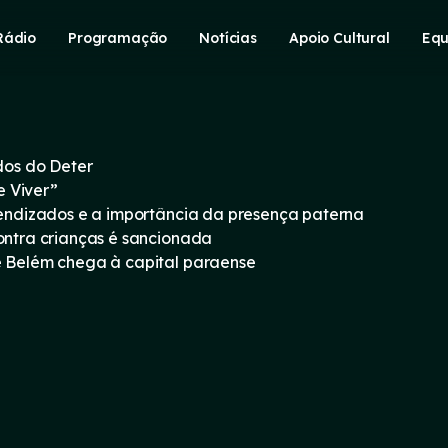
Rádio
Programação
Notícias
Apoio Cultural
Equ
os do Deter
e Viver”
prendizados e a importância da presença paterna
contra crianças é sancionada
e Belém chega à capital paraense