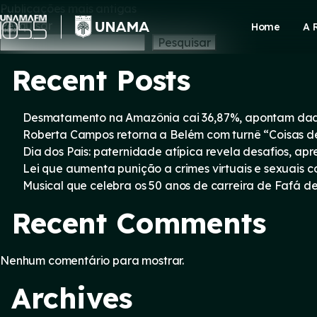
Navegação
Skip
Publicações mais antigas
to
Pesquisar
Home
A 
content
por
Pesquisar
Recent Posts
posts
Desmatamento na Amazônia cai 36,87%, apontam dad
Roberta Campos retorna a Belém com turnê “Coisas d
Dia dos Pais: paternidade atípica revela desafios, a
Lei que aumenta punição a crimes virtuais e sexuais 
Musical que celebra os 50 anos de carreira de Fafá d
Recent Comments
Nenhum comentário para mostrar.
Archives