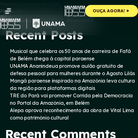
Navegação
Skip
Publicações mais antigas
to
Pesquisar
OUÇA AGORA!
content
por
Pesquisar
Recent Posts
posts
Musical que celebra os 50 anos de carreira de Fafá
de Belém chega à capital paraense
UNAMA Ananindeua promove aulão gratuito de
defesa pessoal para mulheres durante o Agosto Lilás
Mangá paraense inspirado na Amazônia leva cultura
da região para plataformas digitais
TRE do Pará vai promover Corrida pela Democracia
no Portal da Amazônia, em Belém
Alepa aprova reconhecimento da obra de Vital Lima
como patrimônio cultural
Recent Comments