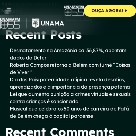
Navegação
Skip
Publicações mais antigas
to
Pesquisar
OUÇA AGORA!
content
por
Pesquisar
Recent Posts
posts
Desmatamento na Amazônia cai 36,87%, apontam
dados do Deter
Roberta Campos retorna a Belém com turnê “Coisas
de Viver”
Dia dos Pais: paternidade atípica revela desafios,
aprendizados e a importância da presença paterna
Lei que aumenta punição a crimes virtuais e sexuais
contra crianças é sancionada
Musical que celebra os 50 anos de carreira de Fafá
de Belém chega à capital paraense
Recent Comments