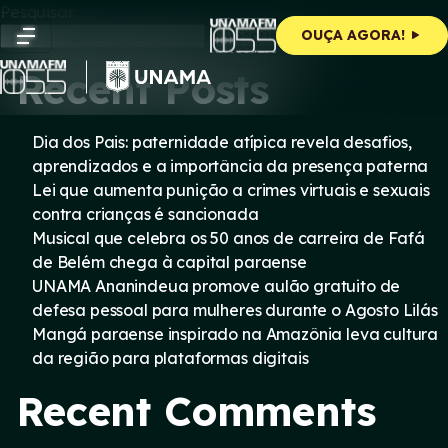
Skip
Pesquisar
to
Pesquisar
OUÇA AGORA!
content
Recent Posts
Dia dos Pais: paternidade atípica revela desafios,
aprendizados e a importância da presença paterna
Lei que aumenta punição a crimes virtuais e sexuais
contra crianças é sancionada
Musical que celebra os 50 anos de carreira de Fafá
de Belém chega à capital paraense
UNAMA Ananindeua promove aulão gratuito de
defesa pessoal para mulheres durante o Agosto Lilás
Mangá paraense inspirado na Amazônia leva cultura
da região para plataformas digitais
Recent Comments