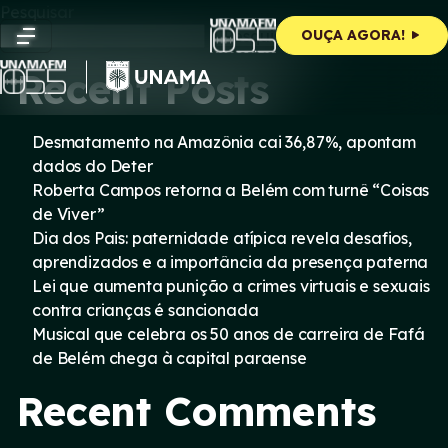
Skip
Pesquisar
to
Pesquisar
OUÇA AGORA!
content
Recent Posts
Desmatamento na Amazônia cai 36,87%, apontam
dados do Deter
Roberta Campos retorna a Belém com turnê “Coisas
de Viver”
Dia dos Pais: paternidade atípica revela desafios,
aprendizados e a importância da presença paterna
Lei que aumenta punição a crimes virtuais e sexuais
contra crianças é sancionada
Musical que celebra os 50 anos de carreira de Fafá
de Belém chega à capital paraense
Recent Comments