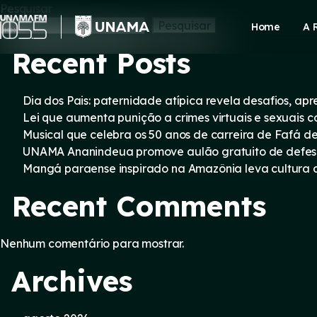
Skip
Pesquisar
to
Pesquisar
Home
A 
content
Recent Posts
Dia dos Pais: paternidade atípica revela desafios, a
Lei que aumenta punição a crimes virtuais e sexuais 
Musical que celebra os 50 anos de carreira de Fafá d
UNAMA Ananindeua promove aulão gratuito de defesa 
Mangá paraense inspirado na Amazônia leva cultura d
Recent Comments
Nenhum comentário para mostrar.
Archives