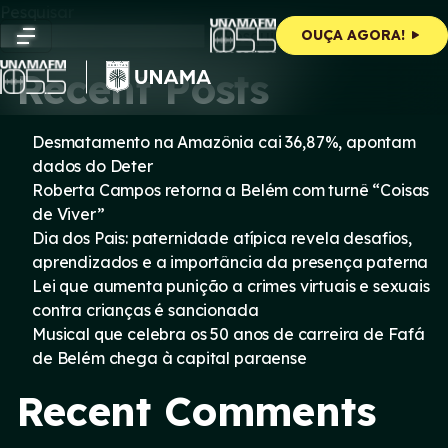
Skip
Pesquisar
to
Pesquisar
OUÇA AGORA!
content
Recent Posts
Desmatamento na Amazônia cai 36,87%, apontam
dados do Deter
Roberta Campos retorna a Belém com turnê “Coisas
de Viver”
Dia dos Pais: paternidade atípica revela desafios,
aprendizados e a importância da presença paterna
Lei que aumenta punição a crimes virtuais e sexuais
contra crianças é sancionada
Musical que celebra os 50 anos de carreira de Fafá
de Belém chega à capital paraense
Recent Comments