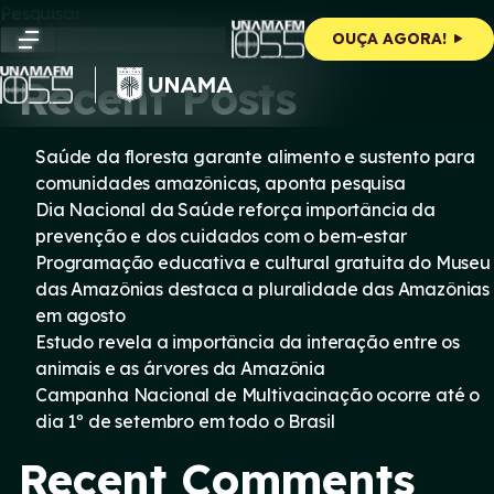
Skip
Pesquisar
to
Pesquisar
OUÇA AGORA!
content
Recent Posts
Saúde da floresta garante alimento e sustento para
comunidades amazônicas, aponta pesquisa
Dia Nacional da Saúde reforça importância da
prevenção e dos cuidados com o bem-estar
Programação educativa e cultural gratuita do Museu
das Amazônias destaca a pluralidade das Amazônias
em agosto
Estudo revela a importância da interação entre os
animais e as árvores da Amazônia
Campanha Nacional de Multivacinação ocorre até o
dia 1º de setembro em todo o Brasil
Recent Comments