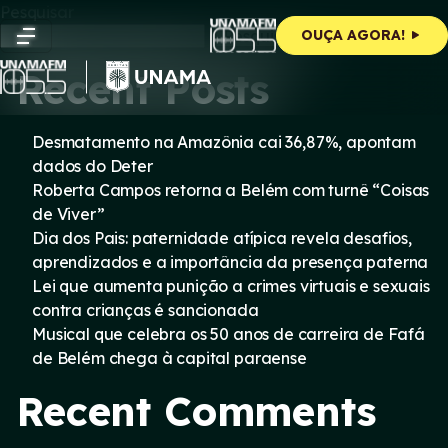
Skip
Pesquisar
to
Pesquisar
OUÇA AGORA!
content
Recent Posts
Desmatamento na Amazônia cai 36,87%, apontam
dados do Deter
Roberta Campos retorna a Belém com turnê “Coisas
de Viver”
Dia dos Pais: paternidade atípica revela desafios,
aprendizados e a importância da presença paterna
Lei que aumenta punição a crimes virtuais e sexuais
contra crianças é sancionada
Musical que celebra os 50 anos de carreira de Fafá
de Belém chega à capital paraense
Recent Comments