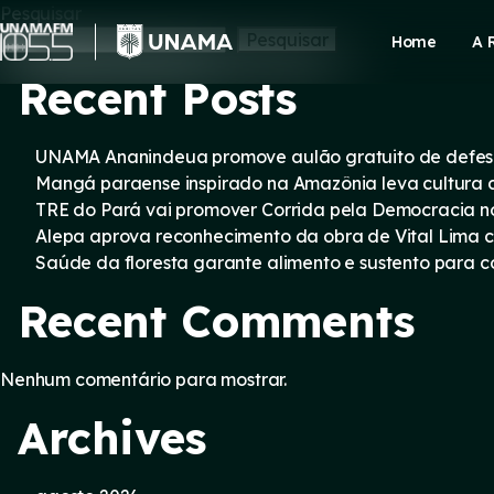
Skip
Pesquisar
to
Pesquisar
Home
A 
content
Recent Posts
UNAMA Ananindeua promove aulão gratuito de defesa 
Mangá paraense inspirado na Amazônia leva cultura d
TRE do Pará vai promover Corrida pela Democracia n
Alepa aprova reconhecimento da obra de Vital Lima c
Saúde da floresta garante alimento e sustento para
Recent Comments
Nenhum comentário para mostrar.
Archives