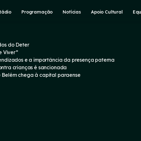
Rádio
Programação
Notícias
Apoio Cultural
Equ
os do Deter
e Viver”
prendizados e a importância da presença paterna
contra crianças é sancionada
e Belém chega à capital paraense