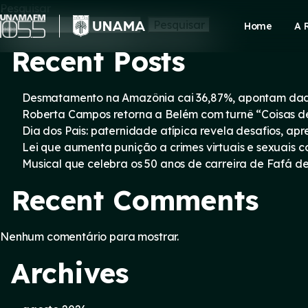
Skip
Pesquisar
to
Pesquisar
Home
A 
content
Recent Posts
Desmatamento na Amazônia cai 36,87%, apontam dad
Roberta Campos retorna a Belém com turnê “Coisas d
Dia dos Pais: paternidade atípica revela desafios, a
Lei que aumenta punição a crimes virtuais e sexuais 
Musical que celebra os 50 anos de carreira de Fafá d
Recent Comments
Nenhum comentário para mostrar.
Archives