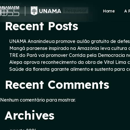
Skip
Pesquisar
to
Pesquisar
Home
A 
content
Recent Posts
UNAMA Ananindeua promove aulão gratuito de defesa 
Mangá paraense inspirado na Amazônia leva cultura d
TRE do Pará vai promover Corrida pela Democracia n
Alepa aprova reconhecimento da obra de Vital Lima c
Saúde da floresta garante alimento e sustento para
Recent Comments
Nenhum comentário para mostrar.
Archives