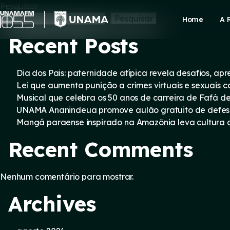
Skip
Pesquisar
to
Pesquisar
Home
A 
content
Recent Posts
Dia dos Pais: paternidade atípica revela desafios, a
Lei que aumenta punição a crimes virtuais e sexuais 
Musical que celebra os 50 anos de carreira de Fafá d
UNAMA Ananindeua promove aulão gratuito de defesa 
Mangá paraense inspirado na Amazônia leva cultura d
Recent Comments
Nenhum comentário para mostrar.
Archives