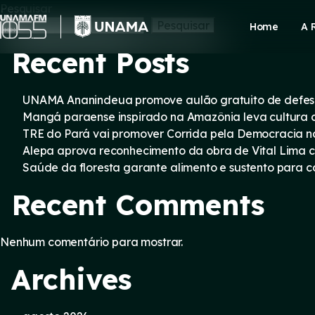
Skip
Pesquisar
to
Pesquisar
Home
A 
content
Recent Posts
UNAMA Ananindeua promove aulão gratuito de defesa 
Mangá paraense inspirado na Amazônia leva cultura d
TRE do Pará vai promover Corrida pela Democracia n
Alepa aprova reconhecimento da obra de Vital Lima c
Saúde da floresta garante alimento e sustento para
Recent Comments
Nenhum comentário para mostrar.
Archives