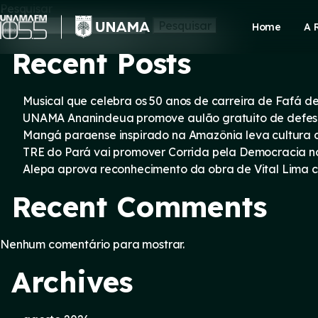
Skip
Pesquisar
to
Pesquisar
Home
A 
content
Recent Posts
Musical que celebra os 50 anos de carreira de Fafá d
UNAMA Ananindeua promove aulão gratuito de defesa 
Mangá paraense inspirado na Amazônia leva cultura d
TRE do Pará vai promover Corrida pela Democracia n
Alepa aprova reconhecimento da obra de Vital Lima c
Recent Comments
Nenhum comentário para mostrar.
Archives