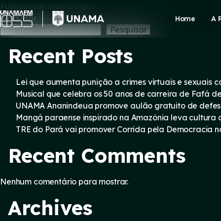
Navegação
Skip
Publicações mais antigas
to
Pesquisar
Home
A 
content
por
Pesquisar
Recent Posts
posts
Lei que aumenta punição a crimes virtuais e sexuais 
Musical que celebra os 50 anos de carreira de Fafá d
UNAMA Ananindeua promove aulão gratuito de defesa 
Mangá paraense inspirado na Amazônia leva cultura d
TRE do Pará vai promover Corrida pela Democracia n
Recent Comments
Nenhum comentário para mostrar.
Archives