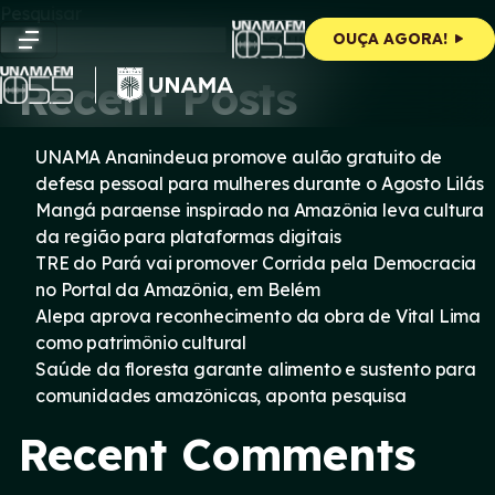
Skip
Pesquisar
to
Pesquisar
OUÇA AGORA!
content
Recent Posts
UNAMA Ananindeua promove aulão gratuito de
defesa pessoal para mulheres durante o Agosto Lilás
Mangá paraense inspirado na Amazônia leva cultura
da região para plataformas digitais
TRE do Pará vai promover Corrida pela Democracia
no Portal da Amazônia, em Belém
Alepa aprova reconhecimento da obra de Vital Lima
como patrimônio cultural
Saúde da floresta garante alimento e sustento para
comunidades amazônicas, aponta pesquisa
Recent Comments