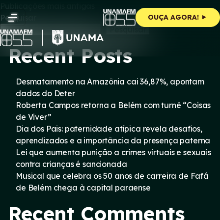
Navegação
Skip
Publicações mais antigas
to
Pesquisar
OUÇA AGORA!
content
por
Pesquisar
Recent Posts
posts
Desmatamento na Amazônia cai 36,87%, apontam
dados do Deter
Roberta Campos retorna a Belém com turnê “Coisas
de Viver”
Dia dos Pais: paternidade atípica revela desafios,
aprendizados e a importância da presença paterna
Lei que aumenta punição a crimes virtuais e sexuais
contra crianças é sancionada
Musical que celebra os 50 anos de carreira de Fafá
de Belém chega à capital paraense
Recent Comments