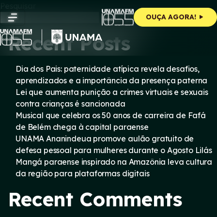
Skip
Pesquisar
to
Pesquisar
OUÇA AGORA!
content
Recent Posts
Dia dos Pais: paternidade atípica revela desafios,
aprendizados e a importância da presença paterna
Lei que aumenta punição a crimes virtuais e sexuais
contra crianças é sancionada
Musical que celebra os 50 anos de carreira de Fafá
de Belém chega à capital paraense
UNAMA Ananindeua promove aulão gratuito de
defesa pessoal para mulheres durante o Agosto Lilás
Mangá paraense inspirado na Amazônia leva cultura
da região para plataformas digitais
Recent Comments