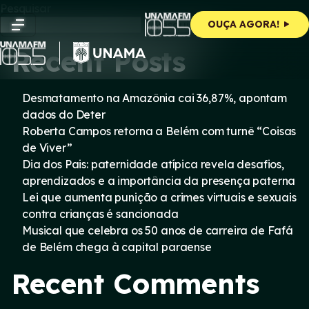
Skip
Pesquisar
to
Pesquisar
OUÇA AGORA!
content
Recent Posts
Desmatamento na Amazônia cai 36,87%, apontam
dados do Deter
Roberta Campos retorna a Belém com turnê “Coisas
de Viver”
Dia dos Pais: paternidade atípica revela desafios,
aprendizados e a importância da presença paterna
Lei que aumenta punição a crimes virtuais e sexuais
contra crianças é sancionada
Musical que celebra os 50 anos de carreira de Fafá
de Belém chega à capital paraense
Recent Comments