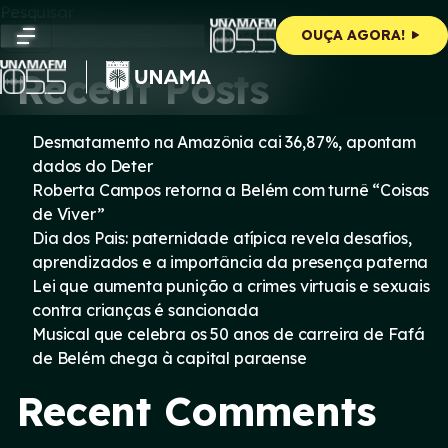
Skip
Pesquisar
to
Pesquisar
OUÇA AGORA!
content
Recent Posts
Desmatamento na Amazônia cai 36,87%, apontam
dados do Deter
Roberta Campos retorna a Belém com turnê “Coisas
de Viver”
Dia dos Pais: paternidade atípica revela desafios,
aprendizados e a importância da presença paterna
Lei que aumenta punição a crimes virtuais e sexuais
contra crianças é sancionada
Musical que celebra os 50 anos de carreira de Fafá
de Belém chega à capital paraense
Recent Comments