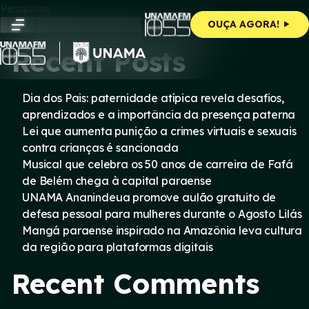
Skip
Pesquisar
to
Pesquisar
OUÇA AGORA!
content
Recent Posts
Dia dos Pais: paternidade atípica revela desafios,
aprendizados e a importância da presença paterna
Lei que aumenta punição a crimes virtuais e sexuais
contra crianças é sancionada
Musical que celebra os 50 anos de carreira de Fafá
de Belém chega à capital paraense
UNAMA Ananindeua promove aulão gratuito de
defesa pessoal para mulheres durante o Agosto Lilás
Mangá paraense inspirado na Amazônia leva cultura
da região para plataformas digitais
Recent Comments