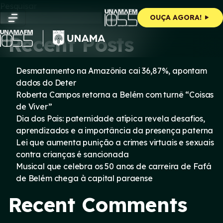
Skip
Pesquisar
to
Pesquisar
OUÇA AGORA!
content
Recent Posts
Desmatamento na Amazônia cai 36,87%, apontam
dados do Deter
Roberta Campos retorna a Belém com turnê “Coisas
de Viver”
Dia dos Pais: paternidade atípica revela desafios,
aprendizados e a importância da presença paterna
Lei que aumenta punição a crimes virtuais e sexuais
contra crianças é sancionada
Musical que celebra os 50 anos de carreira de Fafá
de Belém chega à capital paraense
Recent Comments